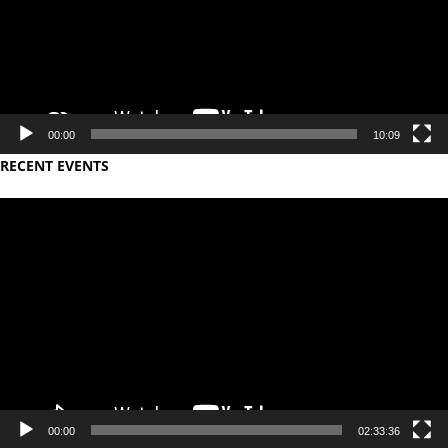
00:00
10:09
RECENT EVENTS
Video
Player
00:00
02:33:36