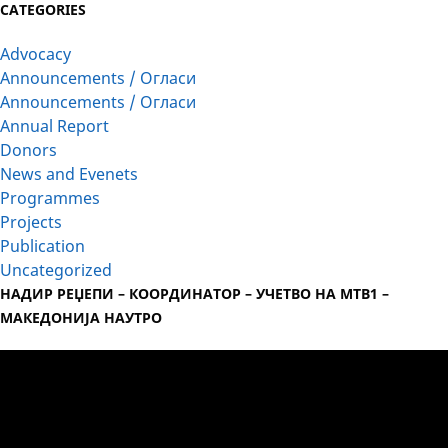
CATEGORIES
Advocacy
Announcements / Огласи
Announcements / Огласи
Annual Report
Donors
News and Evenets
Programmes
Projects
Publication
Uncategorized
НАДИР РЕЏЕПИ – КООРДИНАТОР – УЧЕТВО НА МТВ1 –
МАКЕДОНИЈА НАУТРО
Video
Player