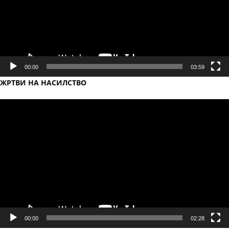
00:00
03:59
ЖРТВИ НА НАСИЛСТВО
Video
Player
00:00
02:28