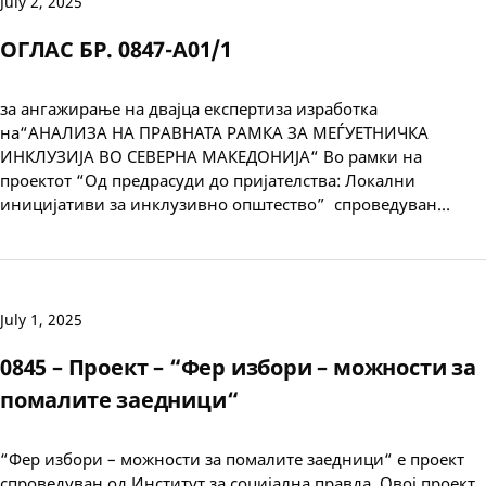
July 2, 2025
ОГЛАС БР. 0847-А01/1
за ангажирање на двајца експертиза изработка
на“АНАЛИЗА НА ПРАВНАТА РАМКА ЗА МЕЃУЕТНИЧКА
ИНКЛУЗИЈА ВО СЕВЕРНА МАКЕДОНИЈА“ Во рамки на
проектот “Од предрасуди до пријателства: Локални
иницијативи за инклузивно општество” спроведуван…
July 1, 2025
0845 – Проект – “Фер избори – можности за
помалите заедници“
“Фер избори – можности за помалите заедници“ е проект
спроведуван од Институт за социјална правда. Овој проект