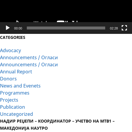
00:00
02:28
CATEGORIES
Advocacy
Announcements / Огласи
Announcements / Огласи
Annual Report
Donors
News and Evenets
Programmes
Projects
Publication
Uncategorized
НАДИР РЕЏЕПИ – КООРДИНАТОР – УЧЕТВО НА МТВ1 –
МАКЕДОНИЈА НАУТРО