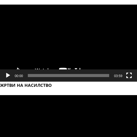
Video
Player
00:00
03:59
ЖРТВИ НА НАСИЛСТВО
Video
Player