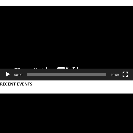
Video
Player
00:00
10:09
RECENT EVENTS
Video
Player