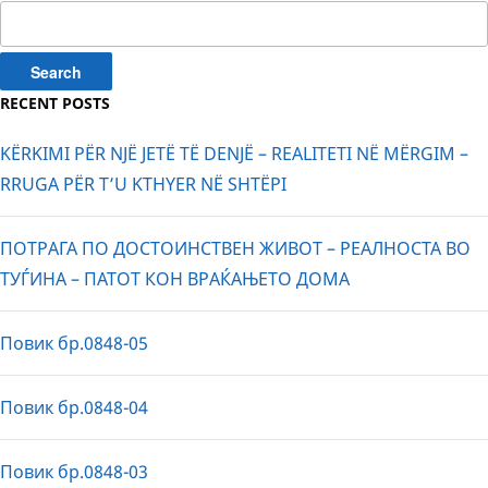
Search
for:
RECENT POSTS
KËRKIMI PËR NJË JETË TË DENJË – REALITETI NË MËRGIM –
RRUGA PËR T’U KTHYER NË SHTËPI
ПОТРАГА ПО ДОСТОИНСТВЕН ЖИВОТ – РЕАЛНОСТА ВО
ТУЃИНА – ПАТОТ КОН ВРАЌАЊЕТО ДОМА
Повик бр.0848-05
Повик бр.0848-04
Повик бр.0848-03