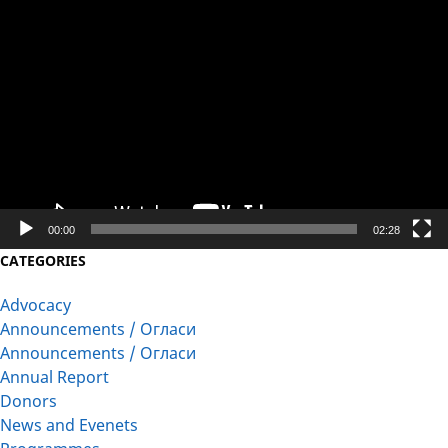
Video
Player
00:00
02:28
CATEGORIES
Advocacy
Announcements / Огласи
Announcements / Огласи
Annual Report
Donors
News and Evenets