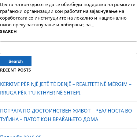
Целта на конкурсот е да се обезбеди поддршка на ромските
граѓански организации кои работат на зајакнување на
соработката со институциите на локално и национално
ниво преку застапување и лобирање, за…
SEARCH
Search
for:
RECENT POSTS
KËRKIMI PËR NJË JETË TË DENJË – REALITETI NË MËRGIM –
RRUGA PËR T’U KTHYER NË SHTËPI
ПОТРАГА ПО ДОСТОИНСТВЕН ЖИВОТ – РЕАЛНОСТА ВО
ТУЃИНА – ПАТОТ КОН ВРАЌАЊЕТО ДОМА