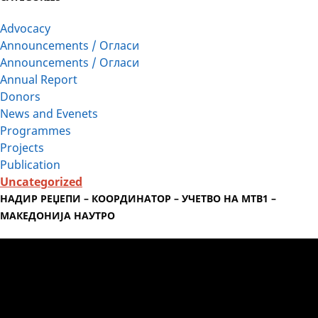
Advocacy
Announcements / Огласи
Announcements / Огласи
Annual Report
Donors
News and Evenets
Programmes
Projects
Publication
Uncategorized
НАДИР РЕЏЕПИ – КООРДИНАТОР – УЧЕТВО НА МТВ1 –
МАКЕДОНИЈА НАУТРО
Video
Player