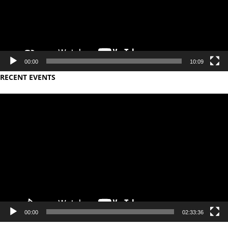
00:00
10:09
RECENT EVENTS
Video
Player
00:00
02:33:36