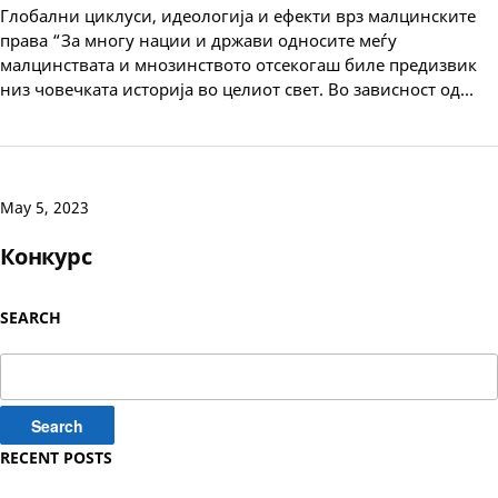
Глобални циклуси, идеологија и ефекти врз малцинските
права “За многу нации и држави односите меѓу
малцинствата и мнозинството отсекогаш биле предизвик
низ човечката историја во целиот свет. Во зависност од…
May 5, 2023
Конкурс
SEARCH
Search
for:
RECENT POSTS