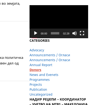
во земјата,
Video
Player
00:00
02:28
CATEGORIES
Advocacy
Announcements / Огласи
ска политичка
Announcements / Огласи
авен дел од
Annual Report
Donors
News and Evenets
Programmes
Projects
Publication
Uncategorized
НАДИР РЕЏЕПИ – КООРДИНАТОР
– УЧЕТВО НА МТВ1 – МАКЕДОНИЈА