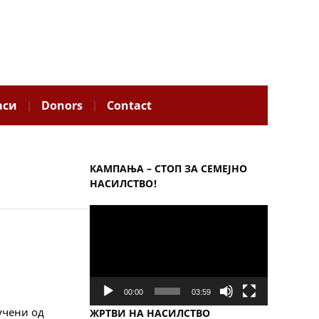
аси
Donors
Contact
КАМПАЊА – СТОП ЗА СЕМЕЈНО
НАСИЛСТВО!
Video
Player
00:00
03:59
учени од
ЖРТВИ НА НАСИЛСТВО