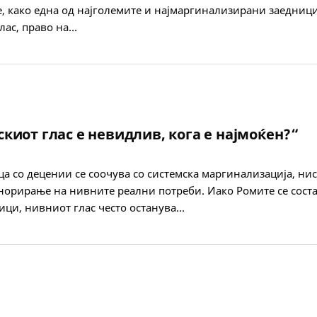
, како една од најголемите и најмаргинализирани заедници 
лас, право на…
киот глас е невидлив, кога е најмоќен?“
ца со децении се соочува со системска маргинализација, ни
гнорирање на нивните реални потреби. Иако Ромите се сост
ици, нивниот глас често останува…