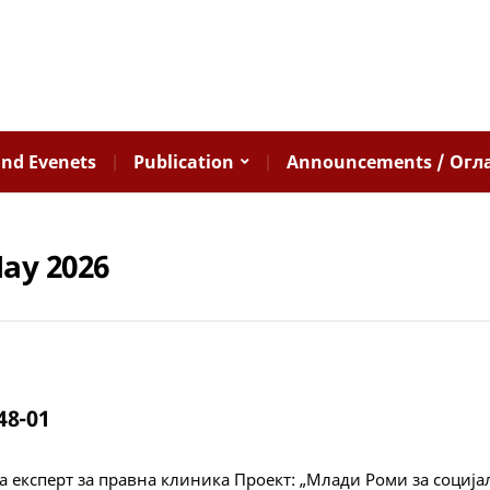
nd Evenets
Publication
Announcements / Огл
ay 2026
48-01
а експерт за правна клиника Проект: „Млади Роми за соција