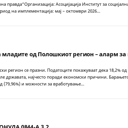
на правда“Организација: Асоцијација Институт за социјалн
риод на имплементација: мај – октомври 2026…
а младите од Полошкиот регион – аларм за
ки регион се празни. Податоците покажуваат дека 18,2% од 
иле државата, најчесто поради економски причини. Барањет
д (79,96%) и можности за вработување…
НУДА 0844-А.3.2