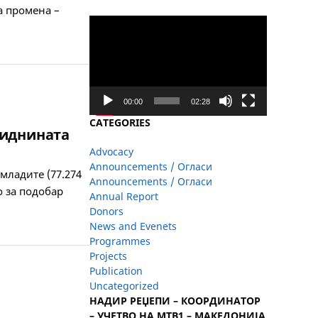
а промена –
Video
Player
00:00
02:28
CATEGORIES
 иднината
Advocacy
Announcements / Огласи
младите (77.274
Announcements / Огласи
о за подобар
Annual Report
Donors
News and Evenets
Programmes
Projects
Publication
Uncategorized
НАДИР РЕЏЕПИ – КООРДИНАТОР
– УЧЕТВО НА МТВ1 – МАКЕДОНИЈА