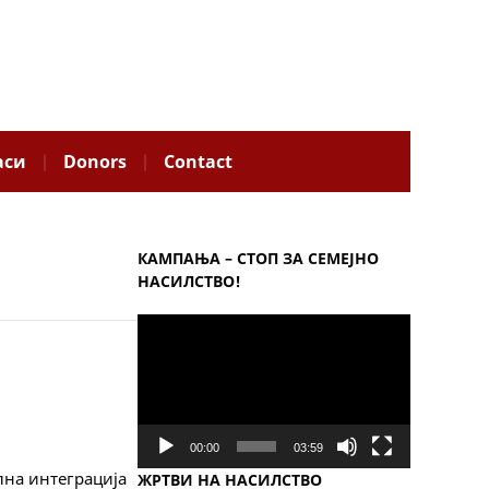
аси
Donors
Contact
КАМПАЊА – СТОП ЗА СЕМЕЈНО
НАСИЛСТВО!
Video
Player
00:00
03:59
лна интеграција
ЖРТВИ НА НАСИЛСТВО