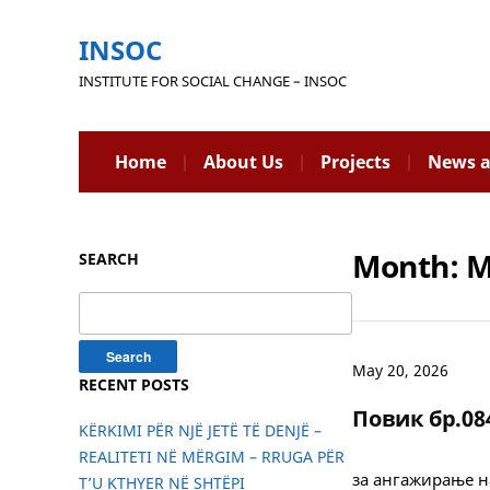
INSOC
INSTITUTE FOR SOCIAL CHANGE – INSOC
Home
About Us
Projects
News a
Month:
M
SEARCH
Search
for:
May 20, 2026
RECENT POSTS
Повик бр.08
KËRKIMI PËR NJË JETË TË DENJË –
REALITETI NË MËRGIM – RRUGA PËR
за ангажирање н
T’U KTHYER NË SHTËPI