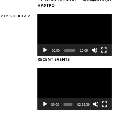
НАУТРО
ите занаети и
Video
Player
00:00
10:09
RECENT EVENTS
Video
Player
00:00
02:33:36