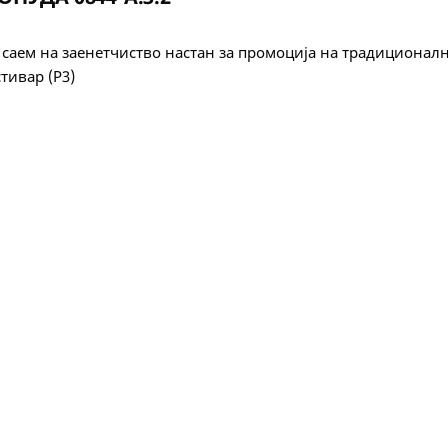
 саем на заенетчиство настан за промоција на традиционалн
тивар (Р3)