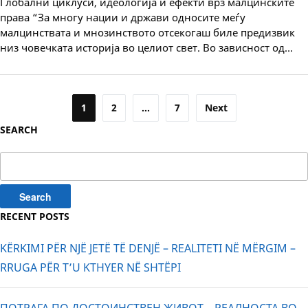
Глобални циклуси, идеологија и ефекти врз малцинските
права “За многу нации и држави односите меѓу
малцинствата и мнозинството отсекогаш биле предизвик
низ човечката историја во целиот свет. Во зависност од…
Posts
1
2
…
7
Next
pagination
SEARCH
Search
for:
RECENT POSTS
KËRKIMI PËR NJË JETË TË DENJË – REALITETI NË MËRGIM –
RRUGA PËR T’U KTHYER NË SHTËPI