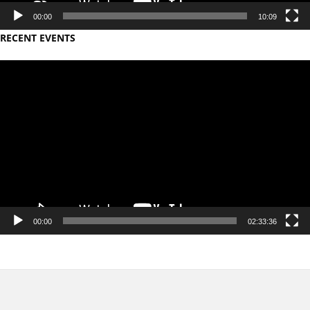
00:00
10:09
RECENT EVENTS
Video
Player
00:00
02:33:36