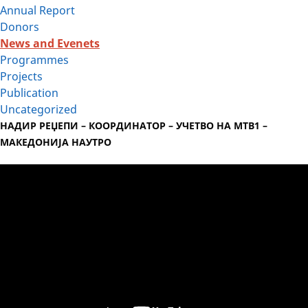
Annual Report
Donors
News and Evenets
Programmes
Projects
Publication
Uncategorized
НАДИР РЕЏЕПИ – КООРДИНАТОР – УЧЕТВО НА МТВ1 –
МАКЕДОНИЈА НАУТРО
Video
Player