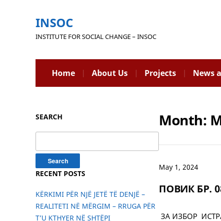
INSOC
INSTITUTE FOR SOCIAL CHANGE – INSOC
Home
About Us
Projects
News a
Month:
M
SEARCH
Search
for:
May 1, 2024
RECENT POSTS
ПОВИК БР. 0
KËRKIMI PËR NJË JETË TË DENJË –
REALITETI NË MËRGIM – RRUGA PËR
ЗА ИЗБОР ИСТР
T’U KTHYER NË SHTËPI