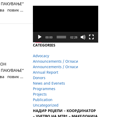
 ПАКУВАЊЕ“
Video
ува повик …
Player
00:00
02:28
CATEGORIES
Advocacy
Announcements / Огласи
КОН
Announcements / Огласи
 ПАКУВАЊЕ“
Annual Report
ува повик …
Donors
News and Evenets
Programmes
Projects
Publication
Uncategorized
НАДИР РЕЏЕПИ – КООРДИНАТОР
– УЧЕТВО НА МТВ1 – МАКЕДОНИЈА