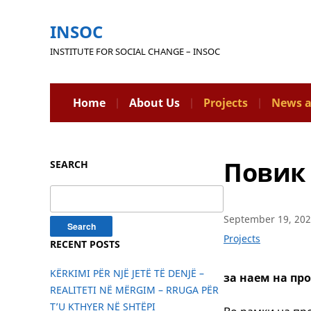
INSOC
INSTITUTE FOR SOCIAL CHANGE – INSOC
Home
About Us
Projects
News a
Повик 
SEARCH
Search
for:
September 19, 20
Projects
RECENT POSTS
KËRKIMI PËR NJË JETË TË DENJË –
за наем на пр
REALITETI NË MËRGIM – RRUGA PËR
T’U KTHYER NË SHTËPI