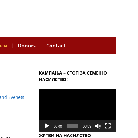
аси
Donors
Contact
КАМПАЊА – СТОП ЗА СЕМЕЈНО
НАСИЛСТВО!
Video
and Evenets
,
Player
00:00
03:59
ЖРТВИ НА НАСИЛСТВО