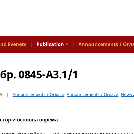
nd Evenets
Publication
Announcements / Огл
бр. 0845-А3.1/1
25
Announcements / Огласи
,
Announcements / Огласи
,
News 
остор и основна опрема