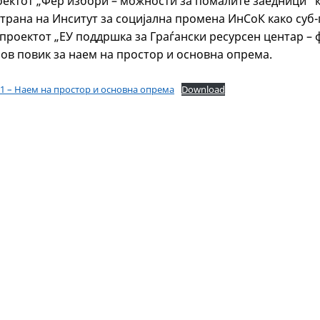
оектот „Фер избори – можности за помалите заедници“ к
страна на Инситут за социјална промена ИнСоК како суб-
проектот „ЕУ поддршка за Граѓански ресурсен центар – ф
иов повик за наем на простор и основна опрема.
-1 – Наем на простор и основна опрема
Download