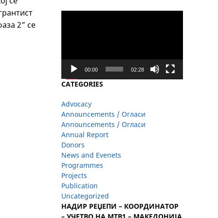
ој се
грантист
Video
аза 2” се
Player
00:00
02:28
CATEGORIES
Advocacy
Announcements / Огласи
Announcements / Огласи
Annual Report
Donors
News and Evenets
Programmes
Projects
Publication
Uncategorized
НАДИР РЕЏЕПИ – КООРДИНАТОР
– УЧЕТВО НА МТВ1 – МАКЕДОНИЈА