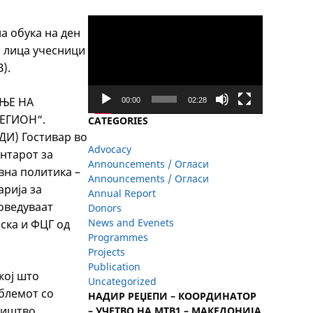
Video
а обука на ден
Player
25 лица учесници
).
АЊЕ НА
00:00
02:28
ЕГИОН“.
CATEGORIES
ДИ) Гостивар во
Advocacy
ентарот за
Announcements / Огласи
авна политика –
Announcements / Огласи
арија за
Annual Report
роведуваат
Donors
News and Evenets
ска и ФЦГ од
Programmes
Projects
Publication
кој што
Uncategorized
блемот со
НАДИР РЕЏЕПИ – КООРДИНАТОР
ништво.
– УЧЕТВО НА МТВ1 – МАКЕДОНИЈА