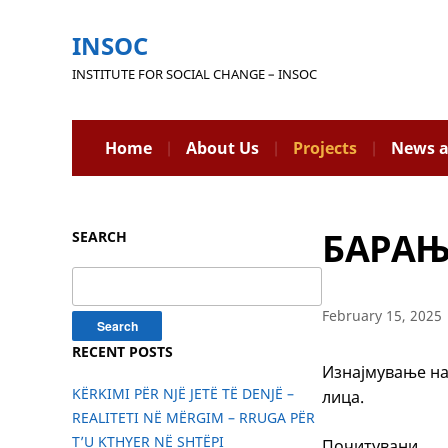
INSOC
INSTITUTE FOR SOCIAL CHANGE – INSOC
Home
About Us
Projects
News a
БАРАЊ
SEARCH
Search
for:
February 15, 2025
RECENT POSTS
Изнајмување на
KËRKIMI PËR NJË JETË TË DENJË –
лица.
REALITETI NË MËRGIM – RRUGA PËR
T’U KTHYER NË SHTËPI
Почитувани,