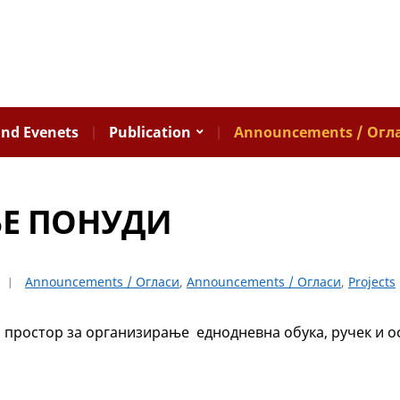
nd Evenets
Publication
Announcements / Огл
Е ПОНУДИ
Announcements / Огласи
,
Announcements / Огласи
,
Projects
 простор за организирање еднодневна обука, ручек и о