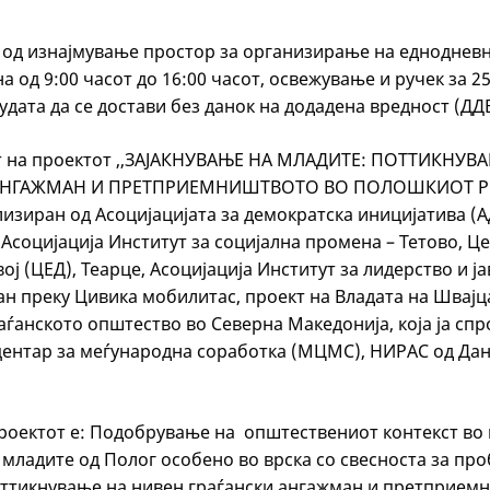
од изнајмување простор за организирање на еднодневн
на од 9:00 часот до 16:00 часот, освежување и ручек за 
удата да се достави без данок на додадена вредност (ДДВ
ст на проектот ,,ЗАЈАКНУВАЊЕ НА МЛАДИТЕ: ПОТТИКНУВ
АНГАЖМАН И ПРЕТПРИЕМНИШТВОТО ВО ПОЛОШКИОТ Р
лизиран од Асоцијацијата за демократска иницијатива (А
Асоцијација Институт за социјална промена – Тетово, Ц
вој (ЦЕД), Теарце, Асоцијација Институт за лидерство и ј
ан преку Цивика мобилитас, проект на Владата на Швајц
аѓанското општество во Северна Македонија, која ја сп
ентар за меѓународна соработка (МЦМС), НИРАС од Дан
роектот е: Подобрување на општествениот контекст во 
младите од Полог особено во врска со свесноста за про
оттикнување на нивен граѓански ангажман и претприем