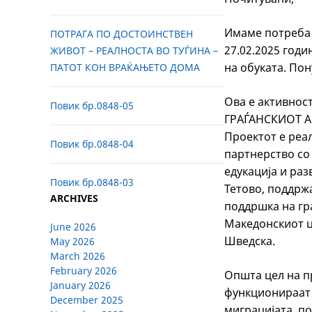
Имаме потреба 
ПОТРАГА ПО ДОСТОИНСТВЕН
27.02.2025 годи
ЖИВОТ – РЕАЛНОСТА ВО ТУЃИНА –
на обуката. Пон
ПАТОТ КОН ВРАЌАЊЕТО ДОМА
Ова е активно
Повик бр.0848-05
ГРАЃАНСКИОТ 
Проектот е реа
Повик бр.0848-04
партнерство со 
едукација и раз
Повик бр.0848-03
Тетово, поддрж
ARCHIVES
поддршка на гр
Македонскиот ц
June 2026
Шведска.
May 2026
March 2026
February 2026
Општа цел на п
January 2026
функционираат 
December 2025
миграцијата, п