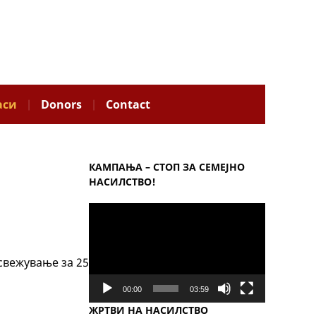
аси
Donors
Contact
КАМПАЊА – СТОП ЗА СЕМЕЈНО
НАСИЛСТВО!
Video
Player
свежување за 25
00:00
03:59
ЖРТВИ НА НАСИЛСТВО