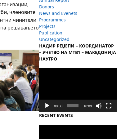
Annual Report
рганизации,
Donors
би, членовите
News and Evenets
антни чинители
Programmes
Projects
с на решавањето
Publication
Uncategorized
НАДИР РЕЏЕПИ – КООРДИНАТОР
– УЧЕТВО НА МТВ1 – МАКЕДОНИЈА
НАУТРО
Video
Player
00:00
10:09
RECENT EVENTS
Video
Player