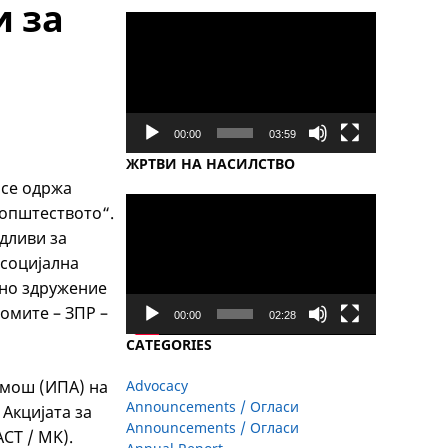
и за
Video
Player
00:00
03:59
ЖРТВИ НА НАСИЛСТВО
 се одржа
Video
 општеството“.
Player
дливи за
 социјална
рно здружение
омите – ЗПР –
00:00
02:28
CATEGORIES
омош (ИПА) на
Advocacy
Announcements / Огласи
Акцијата за
Announcements / Огласи
CT / MK).