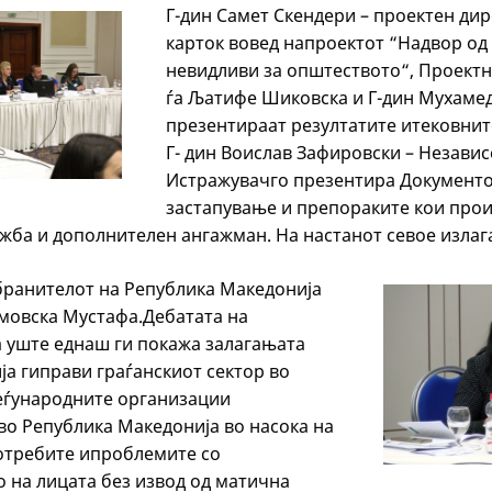
Г-дин Самет Скендери – проектен дир
карток вовед напроектот “Надвор од 
невидливи за општеството“, Проектн
ѓа Љатифе Шиковска и Г-дин Мухамед
презентираат резултатите итековнит
Г- дин Воислав Зафировски – Независ
Истражувачго презентира Документо
застапување и препораките кои прои
ожба и дополнителен ангажман. На настанот севое изла
ранителот на Република Македонија
амовска Мустафа.Дебатата на
 уште еднаш ги покажа залагањата
ја гиправи граѓанскиот сектор во
еѓународните организации
во Република Македонија во насока на
отребите ипроблемите со
 на лицата без извод од матична