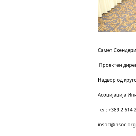
Самет Скендер
Проектен дире
Надвор од круг
Асоцијација Ин
тел: +389 2 614 
insoc@insoc.or