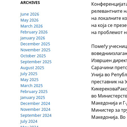
ARCHIVES
Конференцијата
релевантните н
June 2026
на локалните к
May 2026
на која се пре
March 2026
на проблемот н
February 2026
January 2026
December 2025
Помеѓу учесниц
November 2025
воведниизлагањ
October 2025
Извршен директ
September 2025
Сарачини претс
August 2025
July 2025
Унија во Репуб
May 2025
преставник на 
March 2025
КикерековаРако
February 2025
во Министерств
January 2025
Македонија и Г
December 2024
November 2024
Министер за тр
September 2024
Македонија. Во 
July 2024