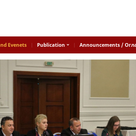
nd Evenets
Publication
Announcements / Огл