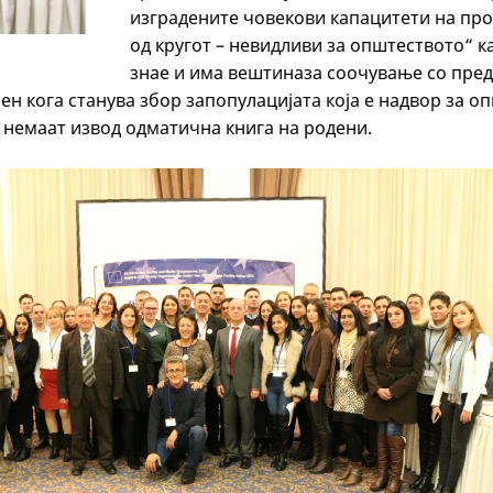
изградените човекови капацитети на пр
од кругот – невидливи за општеството“ ка
знае и има вештиназа соочување со пре
ен кога станува збор запопулацијата која е надвор за о
 немаат извод одматична книга на родени.