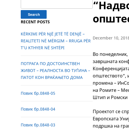
Search
“Надво
for:
опште
RECENT POSTS
KËRKIMI PËR NJË JETË TË DENJË –
December 10, 201
REALITETI NË MËRGIM – RRUGA PËR
T’U KTHYER NË SHTËPI
Во понеделник, 
завршната конф
ПОТРАГА ПО ДОСТОИНСТВЕН
Конференцијата
ЖИВОТ – РЕАЛНОСТА ВО ТУЃИНА –
општеството“, 
ПАТОТ КОН ВРАЌАЊЕТО ДОМА
промена – ИнСо
на Ромите – Ме
Повик бр.0848-05
Штип и Ромски 
Повик бр.0848-04
Проектот се сп
Европската Уни
Повик бр.0848-03
подршка на граѓ