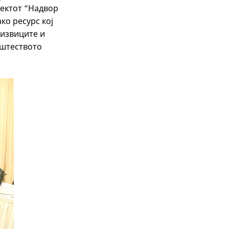
оектот “Надвор
ко ресурс кој
дизвиците и
пштеството