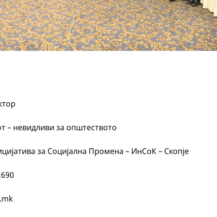
и
ктор
от – невидливи за општеството
ицијатива за Социјална Промена – ИнСоК – Скопје
2690
g.mk