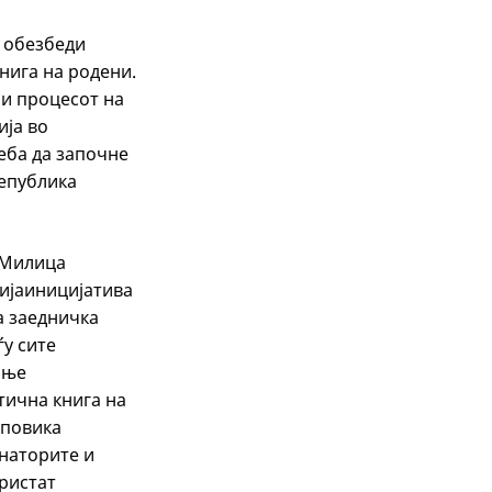
а обезбеди
нига на родени.
и процесот на
ија во
еба да започне
Република
 Милица
ијаиницијатива
а заедничка
у сите
ање
тична книга на
 повика
онаторите и
ристат