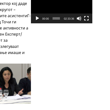
ектор кој даде
кругот –
ите асистентиГ-
00:00
02:33:36
 Точи ги
е активности а
ен Експерт/
т за
злегуваат
гање имаше и