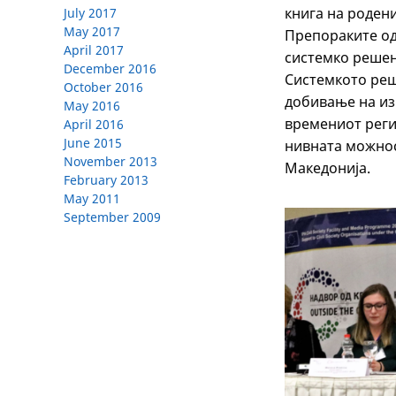
книга на роден
July 2017
May 2017
Препораките од
April 2017
системко решен
December 2016
Системкото реш
October 2016
добивање на изв
May 2016
времениот реги
April 2016
June 2015
нивната можнос
November 2013
Македонија.
February 2013
May 2011
September 2009