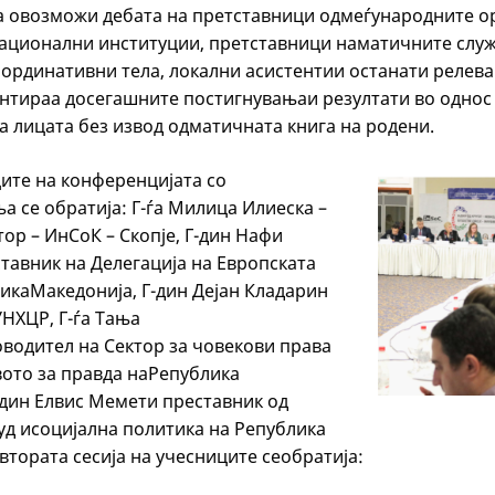
 овозможи дебата на претставници одмеѓународните о
ационални институции, претставници наматичните служ
оординативни тела, локални асистентии останати релев
зентираа досегашните постигнувањаи резултати во одно
а лицата без извод одматичната книга на родени.
ите на конференцијата со
а се обратија: Г-ѓа Милица Илиеска –
ор – ИнСоК – Скопје, Г-дин Нафи
тавник на Делегација на Европската
ликаМакедонија, Г-дин Дејан Кладарин
УНХЦР, Г-ѓа Tања
водител на Сектор за човекови права
ото за правда наРепублика
-дин Елвис Мемети преставник од
уд исоцијална политика на Република
втората сесија на учесниците сеобратија: