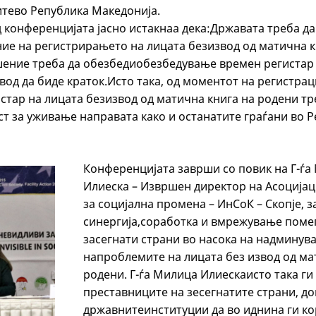
итево Република Македонија.
 конференцијата јасно истакнаа дека:Државата треба д
ие на регистрирањето на лицата безизвод од матична к
ение треба да обезбедиобезбедување времен регистар 
од да биде краток.Исто така, од моментот на регистрац
стар на лицата безизвод од матична книга на родени тр
т за уживање направата како и останатите граѓани во 
Конференцијата заврши со повик на Г-ѓа
Илиеска – Извршен директор на Асоцијац
за социјална промена – ИнСоК – Скопје, з
синергија,соработка и вмрежување помеѓ
засегнати страни во насока на надминув
напроблемите на лицата без извод од ма
родени. Г-ѓа Милица Илиескаисто така ги
преставниците на зесегнатите страни, д
државнитеинституции да во иднина ги ко