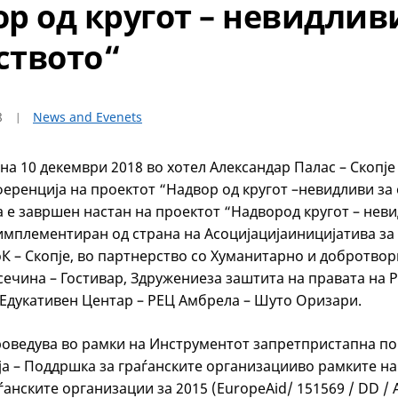
р од кругот – невидлив
ството“
8
News and Evenets
на 10 декември 2018 во хотел Александар Палас – Скопје
еренција на проектот “Надвор од кругот –невидливи за
 е завршен настан на проектот “Надвород кругот – неви
имплементиран од страна на Асоцијацијаиницијатива за
К – Скопје, во партнерство со Хуманитарно и добротво
сечина – Гостивар, Здружениеза заштита на правата на Р
Едукативен Центар – РЕЦ Амбрела – Шуто Оризари.
роведува во рамки на Инструментот запретпристапна п
ја – Поддршка за граѓанските организацииво рамките на 
анските организации за 2015 (EuropeAid/ 151569 / DD / A