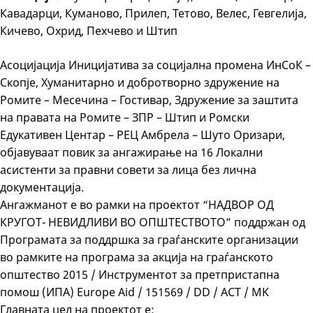
Кавадарци, Куманово, Прилеп, Тетово, Велес, Гевгелија,
Кичево, Охрид, Пехчево и Штип
Асоцијација Иницијатива за социјална промена ИнСоК –
Скопје, Хуманитарно и добротворно здружение на
Ромите – Месечина – Гостивар, Здружение за заштита
на правата на Ромите – ЗПР – Штип и Ромски
Едукативен Центар – РЕЦ Амбрела – Шуто Оризари,
објавуваат повик за ангажирање на 16 Локални
асистенти за правни совети за лица без лична
документација.
Ангажманот е во рамки на проектот “НАДВОР ОД
КРУГОТ- НЕВИДЛИВИ ВО ОПШТЕСТВОТО” поддржан од
Програмата за поддршка за граѓанските организации
во рамките на програма за акција на граѓанското
општество 2015 / Инструментот за претпристапна
помош (ИПА) Europe Aid / 151569 / DD / ACT / MK
Главната цел на проектот е: