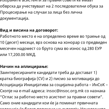
Избраните асистенти за правни совети ќе имаат
обврска да учествуваат на 2 последователни обука за
Процесирање на случаи за лица без лична
документација.
Вид и висина на договорот:
Работното место е на определено време во траење од
10 (десет) месеци, врз основа на хонорар со предвиден
месечен надомест со бруто сума во износ од 280 ЕУР
или 17,200.00 МКД.
Начин на аплицирање:
Заинтересираните кандидати треба да достават 1)
кратка биографија (CV) и 2) писмо за мотивација до
Асоцијација Иницијатива за социјална работа – ИнСоК –
Скопје на e-mail адреса: insoc@insoc.org.mk со назнака
“Оглас за работно место асистент за правни совети”.
Само оние кандидати кои ќе ја поминат првичната