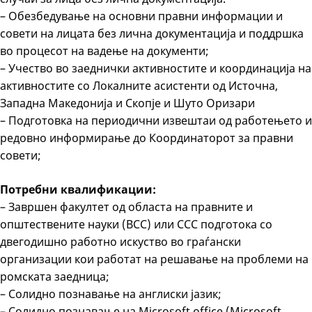
– Обезбедување на основни правни информации и
совети на лицата без лична документација и поддршка
во процесот на вадење на документи;
– Учество во заеднички активностите и координација на
активностите со Локалните асистенти од Источна,
Западна Македонија и Скопје и Шуто Оризари
– Подготовка на периодични извештаи од работењето и
редовно информирање до Координаторот за правни
совети;
Потребни квалификации:
– Завршен факултет од областа на правните и
општествените науки (ВСС) или ССС подготока со
двегодишно работно искуство во граѓански
организации кои работат на решавање на проблеми на
ромската заедница;
– Солидно познавање на англиски јазик;
– Солидно познавање на Microsoft office (Microsoft