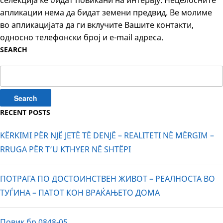
селекција ќе бидат повикани на интервју. Нецелосните
апликации нема да бидат земени предвид. Ве молиме
во апликацијата да ги вклучите Вашите контакти,
односно телефонски број и e-mail адреса.
SEARCH
Search
for:
RECENT POSTS
KËRKIMI PËR NJË JETË TË DENJË – REALITETI NË MËRGIM –
RRUGA PËR T’U KTHYER NË SHTËPI
ПОТРАГА ПО ДОСТОИНСТВЕН ЖИВОТ – РЕАЛНОСТА ВО
ТУЃИНА – ПАТОТ КОН ВРАЌАЊЕТО ДОМА
Повик бр.0848-05