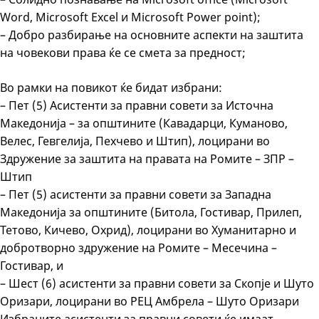
Word, Microsoft Excel и Microsoft Power point);
– Добро разбирање на основните аспекти на заштита
на човекови права ќе се смета за предност;
Во рамки на повикот ќе бидат избрани:
– Пет (5) Асистенти за правни совети за Источна
Македонија – за општините (Кавадарци, Куманово,
Велес, Гевгелија, Пехчево и Штип), лоцирани во
Здружение за заштита на правата на Ромите – ЗПР –
Штип
– Пет (5) асистенти за правни совети за Западна
Македонија за општините (Битола, Гостивар, Прилеп,
Тетово, Кичево, Охрид), лоцирани во Хуманитарно и
добротворно здружение на Ромите – Месечина –
Гостивар, и
– Шест (6) асистенти за правни совети за Скопје и Шуто
Оризари, лоцирани во РЕЦ Амбрела – Шуто Оризари