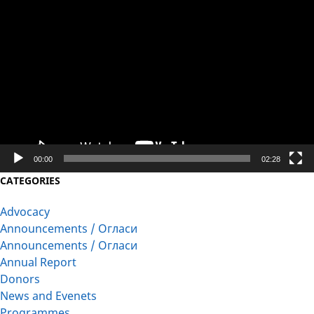
Video
Player
00:00
02:28
CATEGORIES
Advocacy
Announcements / Огласи
Announcements / Огласи
Annual Report
Donors
News and Evenets
Programmes