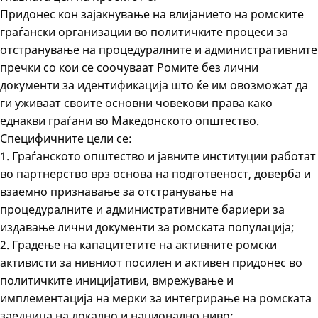
Придонес кон зајакнување на влијанието на ромските
граѓански организации во политичките процеси за
отстранување на процедуралните и административните
пречки со кои се соочуваат Ромите без лични
документи за идентификација што ќе им овозможат да
ги уживаат своите основни човекови права како
еднакви граѓани во Македонското општество.
Специфичните цели се:
1. Граѓанското општество и јавните институции работат
во партнерство врз основа на подготвеност, доверба и
взаемно признавање за отстранување на
процедуралните и административните бариери за
издавање лични документи за ромската популација;
2. Градење на капацитетите на активните ромски
активисти за нивниот посилен и активен придонес во
политичките иницијативи, вмрежување и
имплементација на мерки за интегрирање на ромската
заедница на локално и национално ниво;