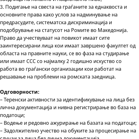
3. Подигање на свеста на граѓаните за еднаквоста и
основните права како услов за надминување на
предрасудите, систематска дискриминација и
подобрување на статусот на Ромите во Македонија.
Право да учествуваат на повикот имаат сите
заинтересирани лица кои имаат завршено факултет од
областа на правните науки, се во фаза на студирање
или имаат ССС со најмалку 2 годишно искуство со
работа во граѓански организации кои работат на
решавање на проблеми на ромската заедница.
Одговорности:
– Теренски активности за идентификување на лица без
лична документација и нивна регистрирање во база на
податоци;
– Водење и редовно ажурирање на базата на податоци;
– Задолжително учество на обуките за процесирање на
случаи за лица без лична документација.