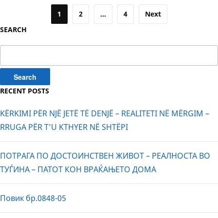
Posts
1
2
…
4
Next
pagination
SEARCH
Search
for:
RECENT POSTS
KËRKIMI PËR NJË JETË TË DENJË – REALITETI NË MËRGIM –
RRUGA PËR T’U KTHYER NË SHTËPI
ПОТРАГА ПО ДОСТОИНСТВЕН ЖИВОТ – РЕАЛНОСТА ВО
ТУЃИНА – ПАТОТ КОН ВРАЌАЊЕТО ДОМА
Повик бр.0848-05