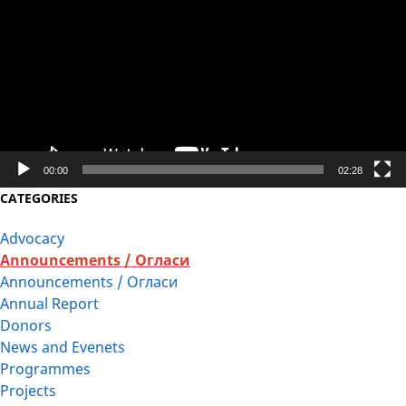
00:00
02:28
CATEGORIES
Advocacy
Announcements / Огласи
Announcements / Огласи
Annual Report
Donors
News and Evenets
Programmes
Projects