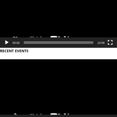
00:00
10:09
RECENT EVENTS
Video
Player