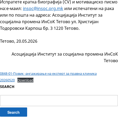
Испратете кратка биографија (CV) и мотивациско писмо
на:е-маил:
insoc@insoc.org.mk
или испечатени на рака
или по пошта на адреса: Асоцијација Институт за
социјална промена ИнСоК Тетово ул. Христијан
Тодоровски Карпош бр. 3 1220 Тетово.
Тетово, 20.05.2026
Асоцијација Институт за социјална промена ИнСоК
Тетово
0848-01-Повик -ангажирање на експерт за правна клиника
20260520
Download
SEARCH
Search
for: