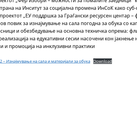
оектот „Фер избори – можности за помалите заедници“ к
страна на Инситут за социјална промена ИнСоК како суб-
проектот „ЕУ поддршка за Граѓански ресурсен центар – ф
ов повик за изнајмување на сала погодна за обука со ка
сници и обезбедување на основна техничка опрема: фл
реализација на едукативни сесии насочени кон јакнење 
пи и промоција на инклузивни практики
-2 – Изнајмување на сала и материјали за обука
Download