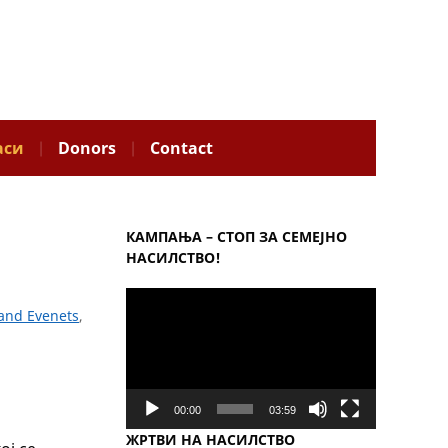
аси
Donors
Contact
КАМПАЊА – СТОП ЗА СЕМЕЈНО
НАСИЛСТВО!
Video
and Evenets
,
Player
00:00
03:59
ЖРТВИ НА НАСИЛСТВО