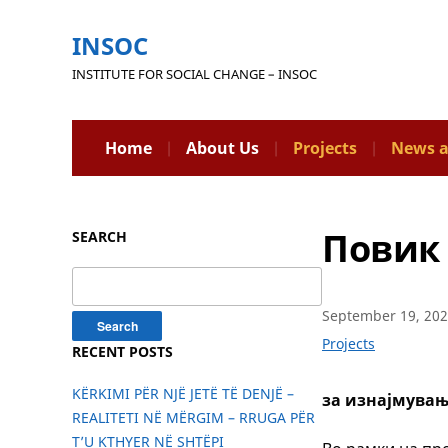
INSOC
INSTITUTE FOR SOCIAL CHANGE – INSOC
Home
About Us
Projects
News a
Повик 
SEARCH
Search
for:
September 19, 20
Projects
RECENT POSTS
KËRKIMI PËR NJË JETË TË DENJË –
за изнајмувањ
REALITETI NË MËRGIM – RRUGA PËR
T’U KTHYER NË SHTËPI