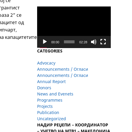
ој се
грантист
Video
аза 2” се
Player
пацитет од
ипчарт,
на капацитетите
00:00
02:28
CATEGORIES
Advocacy
Announcements / Огласи
Announcements / Огласи
Annual Report
Donors
News and Evenets
Programmes
Projects
Publication
Uncategorized
НАДИР РЕЏЕПИ – КООРДИНАТОР
– УЧЕТВО НА МТВ1 – МАКЕДОНИЈА