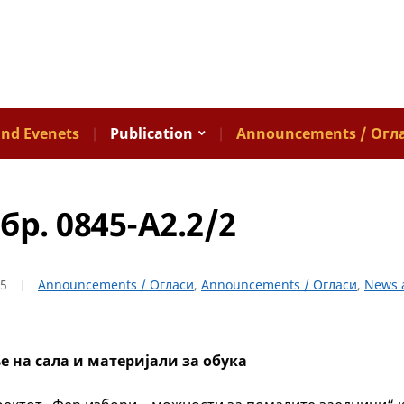
nd Evenets
Publication
Announcements / Огл
бр. 0845-А2.2/2
25
Announcements / Огласи
,
Announcements / Огласи
,
News 
е на сала и материјали за обука