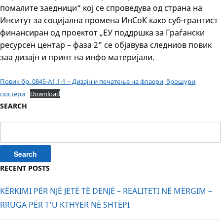
помалите заедници“ кој се спроведува од страна на
Инситут за социјална промена ИнСоК како суб-грантист
финансиран од проектот „ЕУ поддршка за Граѓански
ресурсен центар – фаза 2” се објавува следниов повик
заа дизајн и принт на инфо материјали.
Повик бр. 0845-А1.1-1 – Дизајн и печатење на флаери, брошури,
постери
Download
SEARCH
Search
for:
RECENT POSTS
KËRKIMI PËR NJË JETË TË DENJË – REALITETI NË MËRGIM –
RRUGA PËR T’U KTHYER NË SHTËPI