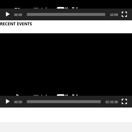
00:00
10:09
RECENT EVENTS
Video
Player
00:00
02:33:36