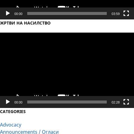
00:00
03:59
ЖРТВИ НА НАСИЛСТВО
Video
Player
00:00
02:28
CATEGORIES
Advocacy
Announcements / Огласи