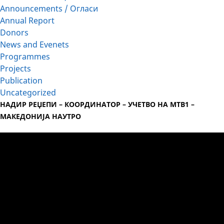
Announcements / Огласи
Annual Report
Donors
News and Evenets
Programmes
Projects
Publication
Uncategorized
НАДИР РЕЏЕПИ – КООРДИНАТОР – УЧЕТВО НА МТВ1 –
МАКЕДОНИЈА НАУТРО
Video
Player