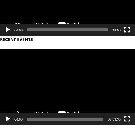
00:00
10:09
RECENT EVENTS
Video
Player
00:00
02:33:36