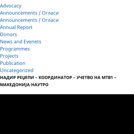
Advocacy
Announcements / Огласи
Announcements / Огласи
Annual Report
Donors
News and Evenets
Programmes
Projects
Publication
Uncategorized
НАДИР РЕЏЕПИ – КООРДИНАТОР – УЧЕТВО НА МТВ1 –
МАКЕДОНИЈА НАУТРО
Video
Player