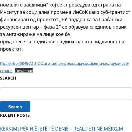
помалите заедници“ кој се спроведува од страна на
Инситут за социјална промена ИнСоК како суб-грантист
финансиран од проектот „ЕУ поддршка за Граѓански
ресурсен центар – фаза 2” се објавува следниов повик
за ангажирање на лице кое ќе
придонесе за подигање на дигиталната видливост на
проектот.
Повик-бр.-0845-А1.1-2-Дигитална-промоција-социјални-медиуми-веб-
страна
Download
SEARCH
Search
for:
RECENT POSTS
KËRKIMI PËR NJË JETË TË DENJË – REALITETI NË MËRGIM –