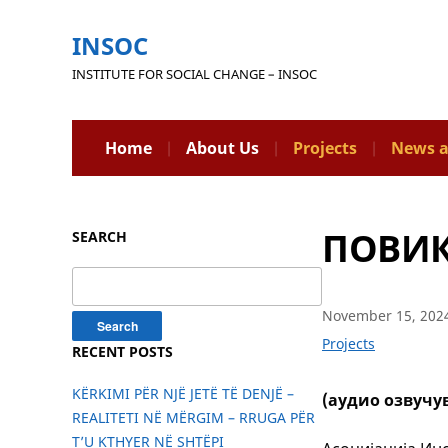
INSOC
INSTITUTE FOR SOCIAL CHANGE – INSOC
Home
About Us
Projects
News a
ПОВИК
SEARCH
Search
for:
November 15, 202
Projects
RECENT POSTS
KËRKIMI PËR NJË JETË TË DENJË –
(аудио озвучу
REALITETI NË MËRGIM – RRUGA PËR
T’U KTHYER NË SHTËPI