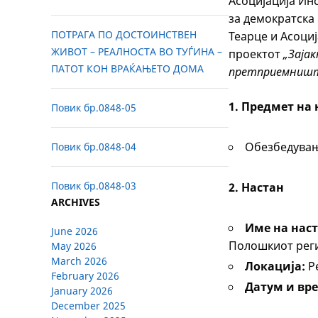
Асоцијација Инс
за демократска 
ПОТРАГА ПО ДОСТОИНСТВЕН
Теарце и Асоциј
ЖИВОТ – РЕАЛНОСТА ВО ТУЃИНА –
проектот
„Заја
ПАТОТ КОН ВРАЌАЊЕТО ДОМА
претприемништ
1. Предмет на
Повик бр.0848-05
Обезбедување
Повик бр.0848-04
Повик бр.0848-03
2. Настан
ARCHIVES
Име на наст
June 2026
Полошкиот рег
May 2026
March 2026
Локација:
Р
February 2026
Датум и вре
January 2026
December 2025