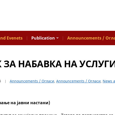
nd Evenets
Publication
Announcements / Огл
 ЗА НАБАВКА НА УСЛУГ
4
Announcements / Огласи
,
Announcements / Огласи
,
News a
вање на јавни настани)