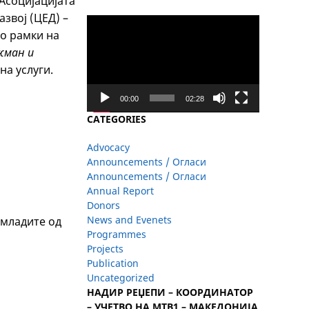
 Асоцијацијата
азвој (ЦЕД) –
Video
во рамки на
Player
жман и
на услуги.
00:00
02:28
CATEGORIES
Advocacy
Announcements / Огласи
Announcements / Огласи
Annual Report
Donors
News and Evenets
 младите од
Programmes
Projects
Publication
Uncategorized
НАДИР РЕЏЕПИ – КООРДИНАТОР
– УЧЕТВО НА МТВ1 – МАКЕДОНИЈА