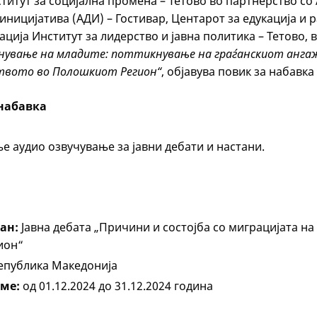
титут за социјална промена – Тетово во партнерство со
иницијатива (АДИ) – Гостивар, Центарот за едукација и р
ација Институт за лидерство и јавна политика – Тетово, 
кнување на младите: поттикнување на граѓанскиот анга
вото во Полошкиот Регион“
, објавува повик за набавка 
 набавка
 аудио озвучување за јавни дебати и настани.
ан:
Јавна дебата „Причини и состојба со миграцијата на
ион“
епублика Македонија
ме:
од 01.12.2024 до 31.12.2024 година