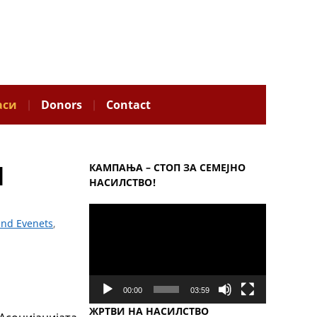
аси
Donors
Contact
И
КАМПАЊА – СТОП ЗА СЕМЕЈНО
НАСИЛСТВО!
Video
nd Evenets
,
Player
00:00
03:59
ЖРТВИ НА НАСИЛСТВО