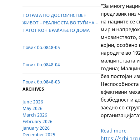
“За многу наци
предизвик низ ч
ПОТРАГА ПО ДОСТОИНСТВЕН
на нациите се 
ЖИВОТ – РЕАЛНОСТА ВО ТУЃИНА –
мир и напредок.
ПАТОТ КОН ВРАЌАЊЕТО ДОМА
мнозинството, 
војни, особено 
Повик бр.0848-05
народите во 19
малцинствата и
Повик бр.0848-04
година; Малцин
беа постојан из
Повик бр.0848-03
Неспособноста 
ARCHIVES
ефективни меха
безбедност и д
June 2026
заедно со струк
May 2026
организацијата
March 2026
February 2026
January 2026
:
Read more
December 2025
ЕВОЛ
https://srbi.org