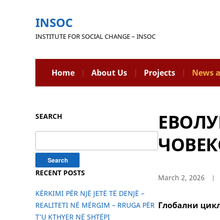
INSOC
INSTITUTE FOR SOCIAL CHANGE – INSOC
Home
About Us
Projects
News a
ЕВОЛУ
SEARCH
Search
ЧОВЕК
for:
RECENT POSTS
March 2, 2026
KËRKIMI PËR NJË JETË TË DENJË –
Глобални цикл
REALITETI NË MËRGIM – RRUGA PËR
T’U KTHYER NË SHTËPI