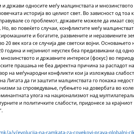
и и држави односите меѓу малцинствата и мнозинството
овечката историја во целиот свет. Во зависност од тоа 
справувале со проблемот, државите можеле да имаат свој
 Но, во повеќето случаи, конфликтите меѓу малцинстват
сиромашните и богатите, развиените и неразвиените зе
во 20 век кога се случија две светски војни. Основањето 
20 година и нејзиниот неуспех беа предизвикани од одно
 мнозинството и државните интереси (фокус) во период
ските прашања не беа директна причина за распадот на 
вор на меѓународни конфликти кои ја изложуваа слабост
на Лигата да ги заштити малцинствата го покажа недост
низми за спроведување, губењето на довербата во коле
оминантната улога на национализмот над мултилатерали
турните и политичките слабости, придонесе за крајниот
“.
УЦИЈА
.mk/a/v/evolucija-na-ramkata-za-covekovi-prava-globalni-cikl