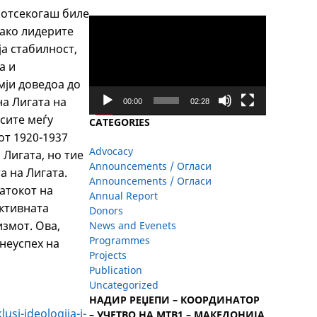
 отсекогаш биле
Video
како лидерите
Player
а стабилност,
а и
мји доведоа до
на Лигата на
00:00
02:28
сите меѓу
CATEGORIES
от 1920-1937
Advocacy
Лигата, но тие
Announcements / Огласи
а на Лигата.
Announcements / Огласи
атокот на
Annual Report
ктивната
Donors
змот. Ова,
News and Evenets
Programmes
 неуспех на
Projects
Publication
Uncategorized
НАДИР РЕЏЕПИ – КООРДИНАТОР
usi-ideologija-i-
– УЧЕТВО НА МТВ1 – МАКЕДОНИЈА