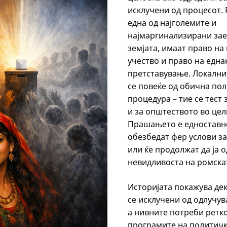
исклучени од процесот. 
една од најголемите и
најмаргинализирани за
земјата, имаат право на 
учество и право на една
претставување. Локални
се повеќе од обична по
процедура – тие се тест
и за општеството во цел
Прашањето е едноставно
обезбедат фер услови за
или ќе продолжат да ја 
невидливоста на ромска
Историјата покажува де
се исклучени од одлучув
а нивните потреби ретко
програмите на политичк