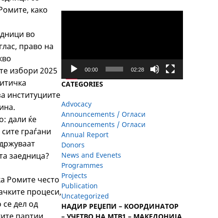
Ромите, како
Video
Player
едници во
глас, право на
кво
те избори 2025
00:00
02:28
литичка
CATEGORIES
 за институциите
Advocacy
ина.
Announcements / Огласи
: дали ќе
Announcements / Огласи
 сите граѓани
Annual Report
одржуваат
Donors
та заедница?
News and Evenets
Programmes
Projects
ка Ромите често
Publication
ачките процеси,
Uncategorized
 се дел од
НАДИР РЕЏЕПИ – КООРДИНАТОР
ите партии.
– УЧЕТВО НА МТВ1 – МАКЕДОНИЈА