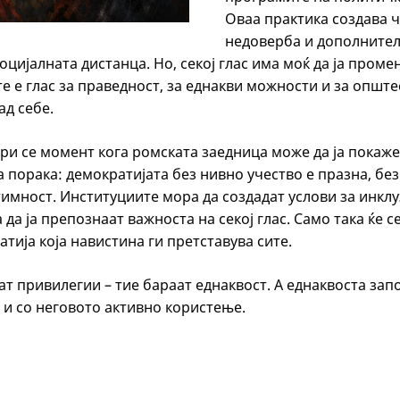
Оваа практика создава ч
недоверба и дополнител
цијалната дистанца. Но, секој глас има моќ да ја проме
е е глас за праведност, за еднакви можности и за опште
ад себе.
ри се момент кога ромската заедница може да ја покаже 
а порака: демократијата без нивно учество е празна, без
имност. Институциите мора да создадат услови за инклу
 да ја препознаат важноста на секој глас. Само така ќе с
тија која навистина ги претставува сите.
т привилегии – тие бараат еднаквост. А еднаквоста зап
 и со неговото активно користење.