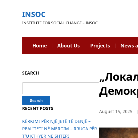
INSOC
INSTITUTE FOR SOCIAL CHANGE – INSOC
Home
About Us
Projects
News a
„Локал
SEARCH
Search
Демокр
for:
RECENT POSTS
August 15, 2025
KËRKIMI PËR NJË JETË TË DENJË –
REALITETI NË MËRGIM – RRUGA PËR
T’U KTHYER NË SHTËPI