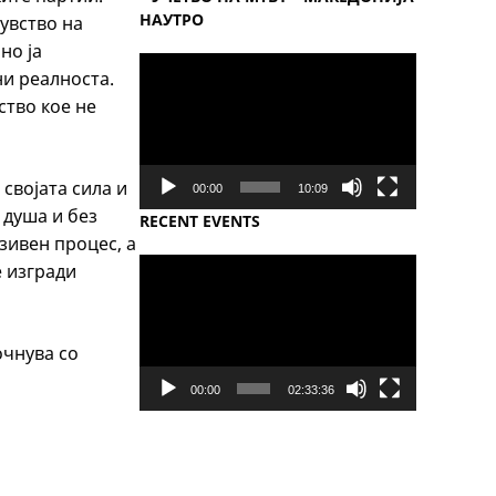
НАУТРО
увство на
но ја
Video
ни реалноста.
Player
ство кое не
својата сила и
00:00
10:09
 душа и без
RECENT EVENTS
зивен процес, а
Video
е изгради
Player
очнува со
00:00
02:33:36