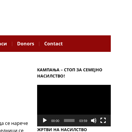
аси
Donors
Contact
КАМПАЊА – СТОП ЗА СЕМЕЈНО
НАСИЛСТВО!
Video
Player
00:00
03:59
да се нарече
ЖРТВИ НА НАСИЛСТВО
аедници се