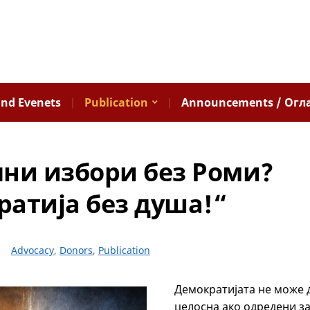
nd Evenets
Publication
Announcements / Огл
ни избори без Роми?
атија без душа!“
Advocacy
,
Donors
,
Publication
Демократијата не може 
целосна ако одредени з