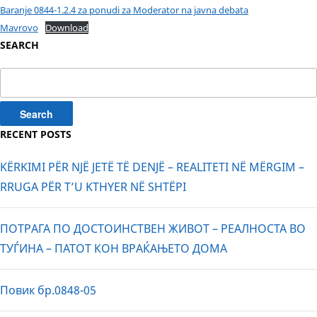
Baranje 0844-1.2.4 za ponudi za Moderator na javna debata
Mavrovo
Download
SEARCH
Search
for:
RECENT POSTS
KËRKIMI PËR NJË JETË TË DENJË – REALITETI NË MËRGIM –
RRUGA PËR T’U KTHYER NË SHTËPI
ПОТРАГА ПО ДОСТОИНСТВЕН ЖИВОТ – РЕАЛНОСТА ВО
ТУЃИНА – ПАТОТ КОН ВРАЌАЊЕТО ДОМА
Повик бр.0848-05