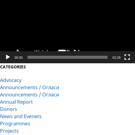
00:00
02:28
CATEGORIES
Advocacy
Announcements / Огласи
Announcements / Огласи
Annual Report
Donors
News and Evenets
Programmes
Projects