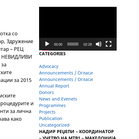
Video
Player
отка со
ар, Здружение
00:00
02:28
нтар – РЕЦ
CATEGORIES
Т- НЕВИДЛИВИ
 за
Advocacy
ските
Announcements / Огласи
Announcements / Огласи
зации за 2015
Annual Report
Donors
мските
News and Evenets
процедурите и
Programmes
нти за лична
Projects
ава како
Publication
Uncategorized
НАДИР РЕЏЕПИ – КООРДИНАТОР
– УЧЕТВО НА МТВ1 – МАКЕДОНИЈА