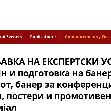
nd Evenets
Publication
Announcements / Огл
БАВКА НА ЕКСПЕРТСКИ У
јн и подготовка на бане
от, банер за конференци
, постери и промотивен
ијал