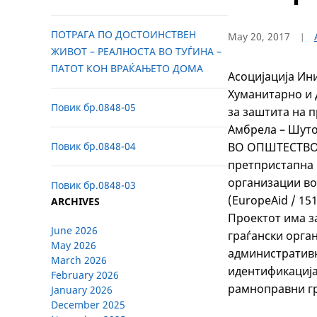
ПОТРАГА ПО ДОСТОИНСТВЕН
May 20, 2017
ЖИВОТ – РЕАЛНОСТА ВО ТУЃИНА –
ПАТОТ КОН ВРАЌАЊЕТО ДОМА
Асоцијација Ин
Хуманитарно и 
Повик бр.0848-05
за заштита на 
Амбрела – Шут
ВО ОПШТЕСТВОТО
Повик бр.0848-04
претпристапна 
организации во
Повик бр.0848-03
(EuropeAid / 151
ARCHIVES
Проектот има з
June 2026
граѓански орга
May 2026
административн
March 2026
идентификација
February 2026
рамноправни гр
January 2026
December 2025