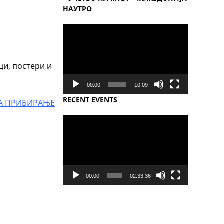
НАУТРО
Video
Player
ци, постери и
00:00
10:09
RECENT EVENTS
ЗА ПРИБИРАЊЕ
Video
Player
00:00
02:33:36