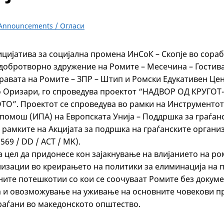
Announcements / Огласи
ицијатива за социјална промена ИнСоК – Скопје во сораб
добротворно здружение на Ромите – Месечина – Гостив
правата на Ромите – ЗПР – Штип и Ромски Едукативен Це
о Оризари, го спроведува проектот “НАДВОР ОД КРУГО
”. Проектот се спроведува во рамки на Инструментот
помош (ИПА) на Европската Унија – Поддршка за граѓан
 рамките на Акцијата за подршка на граѓанските органи
569 / DD / ACT / MK).
а цел да придонесе кон зајакнување на влијанието на ро
низации во креирањето на политики за елиминација на 
ите потешкотии со кои се соочуваат Ромите без докуме
 и овозможување на уживање на основните човекови пр
аѓани во македонското општество.