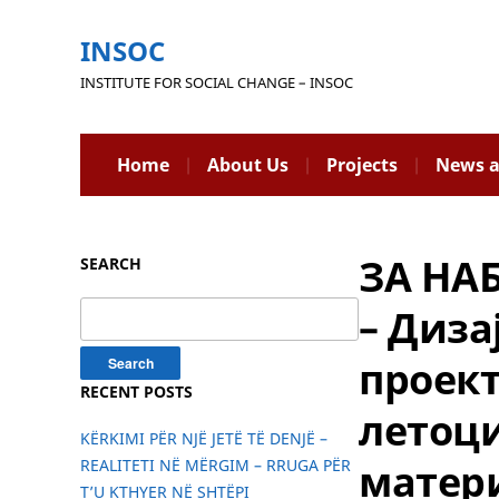
INSOC
INSTITUTE FOR SOCIAL CHANGE – INSOC
Home
About Us
Projects
News a
ЗА НА
SEARCH
Search
– Диза
for:
проект
RECENT POSTS
летоци
KËRKIMI PËR NJË JETË TË DENJË –
матер
REALITETI NË MËRGIM – RRUGA PËR
T’U KTHYER NË SHTËPI