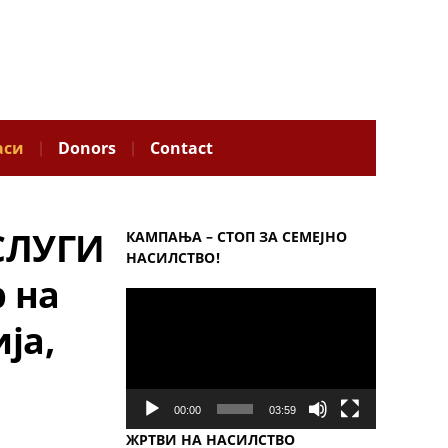
аси
Donors
Contact
СЛУГИ
КАМПАЊА – СТОП ЗА СЕМЕЈНО
НАСИЛСТВО!
р на
Video
Player
ја,
00:00
03:59
ЖРТВИ НА НАСИЛСТВО