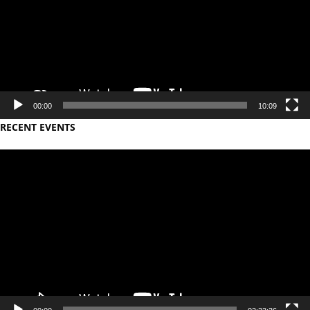
00:00
10:09
RECENT EVENTS
Video
Player