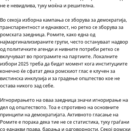
не е невидлива, туку моќна и решителна.
Во секоја изборна кампања се зборува за демократија,
транспарентност и еднаквост, но ретко се зборува за
ромската заедница. Ромите, како една од
најмаргинализираните групи, често остануваат надвор
од политичките агенди и нивните потреби ретко се
вклучуваат во програмите на партиите. Локалните
избори 2025 треба да бидат момент кога институциите
конечно ќе сфатат дека ромскиот глас е клучен за
вистинска инклузија и за градење општество кое не
остава никого зад себе.
Игнорирањето на оваа заедница значи игнорирање на
дел од општеството. Тоа е спротивно на основните
принципи на демократијата. Активното гласање на
Ромите е порака дека тие не се статистика, туку граѓани
со еднакви права, барања и одговорности. Секој ромски