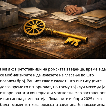
Повик:
Претставници на ромската заедница, време е да
се мобилизирате и да излезете на гласање во што
поголем број. Вашиот глас е клучот што институциите
долго време го игнорираат, но токму тој клуч може да ја
отвори вратата кон еднакви можности, фер застапеност
и вистинска демократија. Локалните избори 2025 нека
бидат моментот кога ромската заедница ќе покаже дека