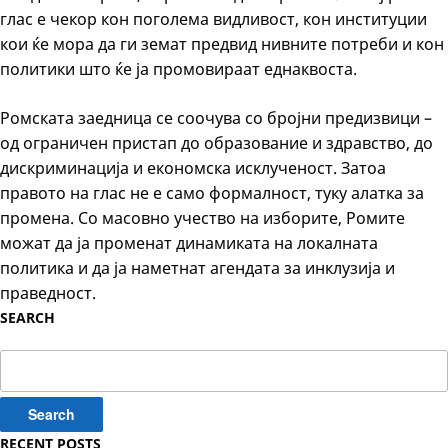
глас е чекор кон поголема видливост, кон институции
кои ќе мора да ги земат предвид нивните потреби и кон
политики што ќе ја промовираат еднаквоста.
Ромската заедница се соочува со бројни предизвици –
од ограничен пристап до образование и здравство, до
дискриминација и економска исклученост. Затоа
правото на глас не е само формалност, туку алатка за
промена. Со масовно учество на изборите, Ромите
можат да ја променат динамиката на локалната
политика и да ја наметнат агендата за инклузија и
праведност.
SEARCH
Search
for:
RECENT POSTS