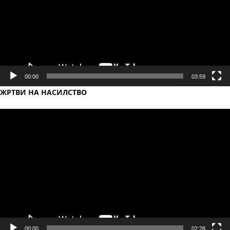
00:00
03:59
ЖРТВИ НА НАСИЛСТВО
Video
Player
00:00
02:28