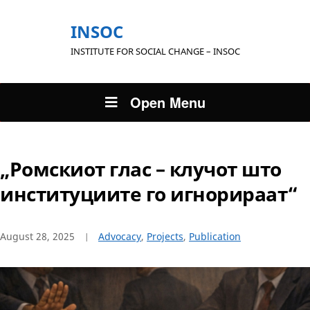
INSOC
INSTITUTE FOR SOCIAL CHANGE – INSOC
Open Menu
„Ромскиот глас – клучот што
институциите го игнорираат“
August 28, 2025
Advocacy
,
Projects
,
Publication