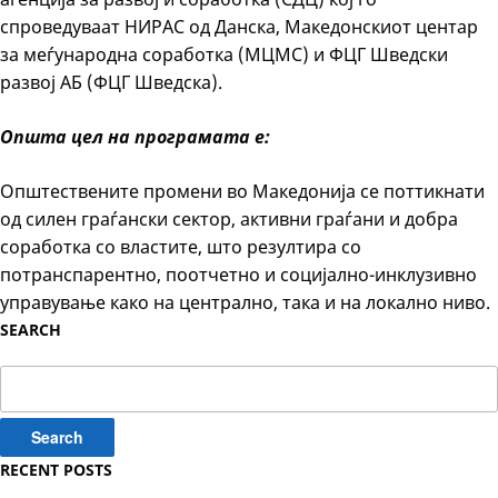
спроведуваат НИРАС од Данска, Македонскиот центар
за меѓународна соработка (МЦМС) и ФЦГ Шведски
развој АБ (ФЦГ Шведска).
Општа цел на програмата е:
Општествените промени во Македонија се поттикнати
од силен граѓански сектор, активни граѓани и добра
соработка со властите, што резултира со
потранспарентно, поотчетно и социјално-инклузивно
управување како на централно, така и на локално ниво.
SEARCH
Search
for:
RECENT POSTS