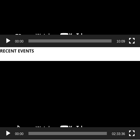
00:00
10:09
RECENT EVENTS
Video
Player
00:00
02:33:36