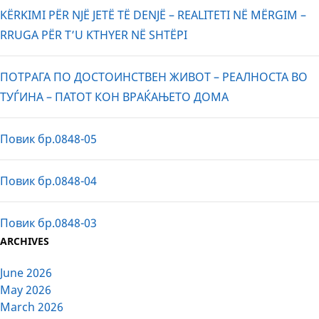
KËRKIMI PËR NJË JETË TË DENJË – REALITETI NË MËRGIM –
RRUGA PËR T’U KTHYER NË SHTËPI
ПОТРАГА ПО ДОСТОИНСТВЕН ЖИВОТ – РЕАЛНОСТА ВО
ТУЃИНА – ПАТОТ КОН ВРАЌАЊЕТО ДОМА
Повик бр.0848-05
Повик бр.0848-04
Повик бр.0848-03
ARCHIVES
June 2026
May 2026
March 2026