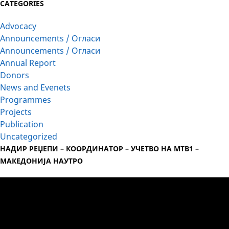
CATEGORIES
Advocacy
Announcements / Огласи
Announcements / Огласи
Annual Report
Donors
News and Evenets
Programmes
Projects
Publication
Uncategorized
НАДИР РЕЏЕПИ – КООРДИНАТОР – УЧЕТВО НА МТВ1 –
МАКЕДОНИЈА НАУТРО
Video
Player